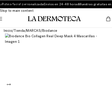
Rutina facial personalizada
Envíos en 24-48 horas
Muestras gratuitas en 
Skip to navigation
Skip to main content
Inicio
/
Tienda
/
MARCAS
/
Biodance