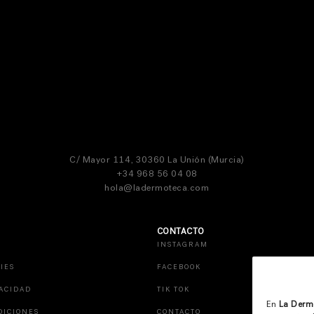
C/ Mayor 114, 30360 La Unión (Murcia)
+34 968 56 04 08
hola@ladermoteca.com
CONTACTO
INSTAGRAM
IES
FACEBOOK
VACIDAD
TIK TOK
En
La Derm
DICIONES
CONTACTO