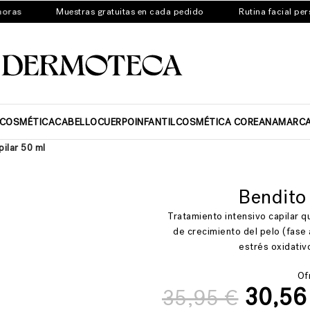
s
Muestras gratuitas en cada pedido
Rutina facial persona
ICOSMÉTICA
CABELLO
CUERPO
INFANTIL
COSMÉTICA COREANA
MARC
ilar 50 ml
Bendito
Tratamiento intensivo capilar q
de crecimiento del pelo (fase 
estrés oxidativo
Of
30,5
35,95
€