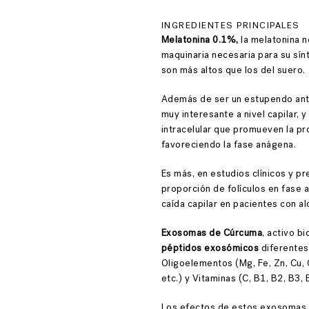
INGREDIENTES PRINCIPALES
Melatonina 0.1%,
la melatonina n
maquinaria necesaria para su sínt
son más altos que los del suero.
Además de ser un estupendo anti
muy interesante a nivel capilar, 
intracelular que promueven la pro
favoreciendo la fase anágena.
Es más, en estudios clínicos y p
proporción de folículos en fase a
caída capilar en pacientes con a
Exosomas de Cúrcuma
, activo 
péptidos exosómicos
diferentes
Oligoelementos (Mg, Fe, Zn, Cu, C
etc.) y Vitaminas (C, B1, B2, B3, 
Los efectos de estos exosomas 