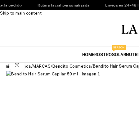
 pedido
Rutina facial personalizada
Envíos en 24-48 hora
Skip to navigation
Skip to main content
SEASON
HOME
ROSTRO
SOLAR
NUTR
Ver más grande
Inicio
/
Tienda
/
MARCAS
/
Bendito Cosmetics
/
Bendito Hair Serum Cap