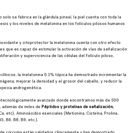
o solo se fabrica en la glándula pineal, la piel cuenta con toda la
esis y los niveles de melatonina en los folículos pilosos humanos
oxidante y citoprotector la melatonina cuenta con otro efecto
y es que es capaz de estimular la activación de vías de señalización
liferación y supervivencia de las células del folículo piloso,
reclínicos, la melatonina 0.1% tópica ha demostrado incrementar la
nágena, mejorar la densidad y el grosor del cabello, y reducir la
lopecia androgenética.
biotecnológicamente avanzado donde encontramos más de 500
, además de miles de
Péptidos y proteínas de señalización,
a, etc), Aminoácidos esenciales (Metionina, Cisteína, Prolina,
B5, B6, B8, B9, etc.).
de cúrcuma están validados clínicamente y han demostrado