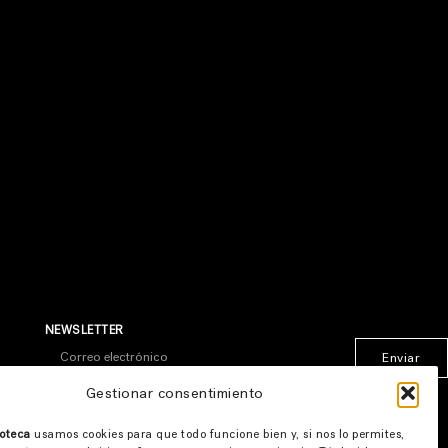
NEWSLETTER
Enviar
* Al suscribirte aceptas nuestra
política de privacidad
Gestionar consentimiento
oteca
usamos cookies para que todo funcione bien y, si nos lo permites,