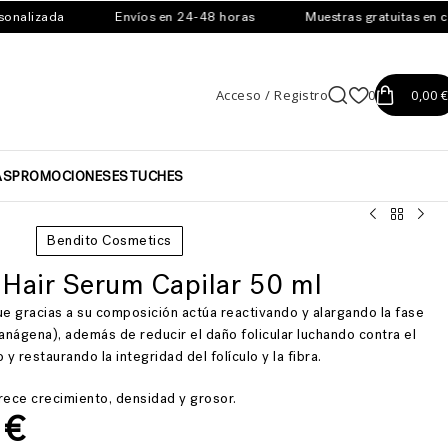
lizada
Envíos en 24-48 horas
Muestras gratuitas en cada
Acceso / Registro
0
0,00
€
AS
PROMOCIONES
ESTUCHES
Bendito Cosmetics
 Hair Serum Capilar 50 ml
ue gracias a su composición actúa reactivando y alargando la fase
anágena), además de reducir el daño folicular luchando contra el
 y restaurando la integridad del folículo y la fibra.
rece crecimiento, densidad y grosor.
6
€