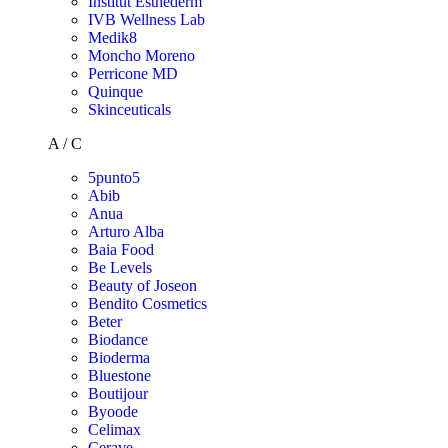
Institut Esthederm
IVB Wellness Lab
Medik8
Moncho Moreno
Perricone MD
Quinque
Skinceuticals
A / C
5punto5
Abib
Anua
Arturo Alba
Baia Food
Be Levels
Beauty of Joseon
Bendito Cosmetics
Beter
Biodance
Bioderma
Bluestone
Boutijour
Byoode
Celimax
Cerave