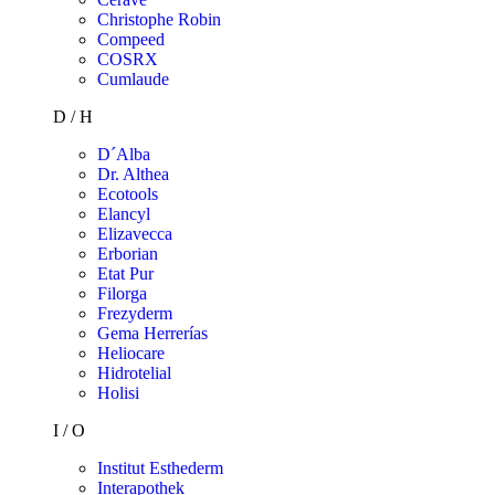
Christophe Robin
Compeed
COSRX
Cumlaude
D / H
D´Alba
Dr. Althea
Ecotools
Elancyl
Elizavecca
Erborian
Etat Pur
Filorga
Frezyderm
Gema Herrerías
Heliocare
Hidrotelial
Holisi
I / O
Institut Esthederm
Interapothek