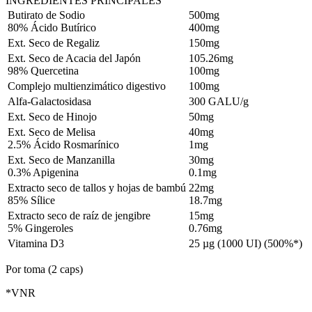
INGREDIENTES PRINCIPALES
Butirato de Sodio
500mg
80% Ácido Butírico
400mg
Ext. Seco de Regaliz
150mg
Ext. Seco de Acacia del Japón
105.26mg
98% Quercetina
100mg
Complejo multienzimático digestivo
100mg
Alfa-Galactosidasa
300 GALU/g
Ext. Seco de Hinojo
50mg
Ext. Seco de Melisa
40mg
2.5% Ácido Rosmarínico
1mg
Ext. Seco de Manzanilla
30mg
0.3% Apigenina
0.1mg
Extracto seco de tallos y hojas de bambú
22mg
85% Sílice
18.7mg
Extracto seco de raíz de jengibre
15mg
5% Gingeroles
0.76mg
Vitamina D3
25 µg (1000 UI) (500%*)
Por toma
(2 caps)
*VNR