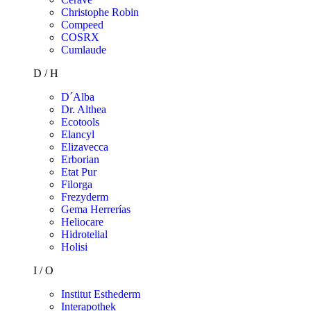
Christophe Robin
Compeed
COSRX
Cumlaude
D / H
D´Alba
Dr. Althea
Ecotools
Elancyl
Elizavecca
Erborian
Etat Pur
Filorga
Frezyderm
Gema Herrerías
Heliocare
Hidrotelial
Holisi
I / O
Institut Esthederm
Interapothek