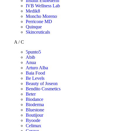
Institut Esthederm
IVB Wellness Lab
Medik8
Moncho Moreno
Perricone MD
Quinque
Skinceuticals
A / C
5punto5
Abib
Anua
Arturo Alba
Baia Food
Be Levels
Beauty of Joseon
Bendito Cosmetics
Beter
Biodance
Bioderma
Bluestone
Boutijour
Byoode
Celimax
Cerave