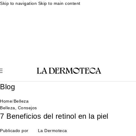
Skip to navigation
Skip to main content
Muestras gratuitas en cada pedido
Rutina facial personalizada
Envíos en 24-48 horas
Muestras gratuitas en cada pedido
Rutina
facial personalizada
Envíos en 24-48 horas
Muestras gratuitas en cada pedido
Rutina facial personalizada
Envíos en 24-48 horas
Muestras gratuitas en cada pedido
Rutina
facial personalizada
Envíos en 24-48 horas
Blog
Home
/
Belleza
Belleza
,
Consejos
7 Beneficios del retinol en la piel
Publicado por
La Dermoteca